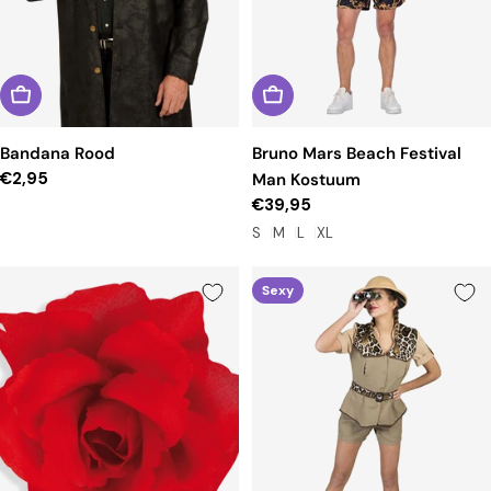
Bandana Rood
Bruno Mars Beach Festival
Reguliere
€2,95
Man Kostuum
prijs
Reguliere
€39,95
prijs
S
M
L
XL
Sexy