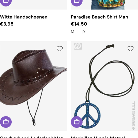
Witte Handschoenen
Paradise Beach Shirt Man
Reguliere
€3,95
Reguliere
€14,50
prijs
prijs
M
L
XL