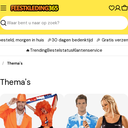
Spring
naar
W
inhoud
Zoeken
ld, morgen in huis
🎉30 dagen bedenktijd
🎉 Gratis verzending
🔥Trending
Bestelstatus
Klantenservice
/
Thema's
C
Thema's
o
l
l
e