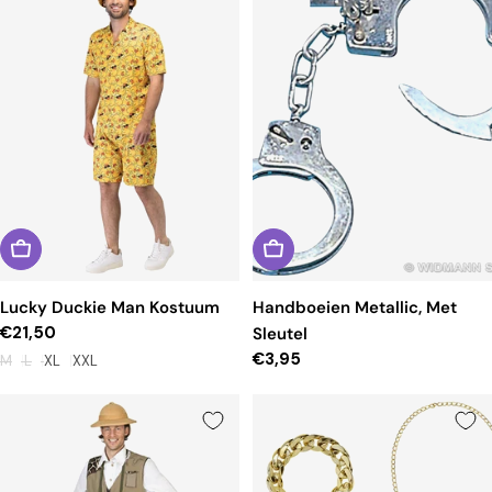
Lucky Duckie Man Kostuum
Handboeien Metallic, Met
Reguliere
€21,50
Sleutel
prijs
Reguliere
€3,95
M
L
XL
XXL
prijs