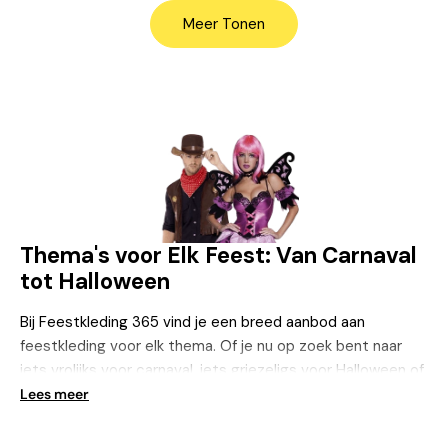
Meer Tonen
Thema's voor Elk Feest: Van Carnaval
tot Halloween
Bij Feestkleding 365 vind je een breed aanbod aan
feestkleding voor elk thema. Of je nu op zoek bent naar
iets vrolijks voor carnaval, iets griezeligs voor Halloween of
een compleet andere stijl voor een themafeest – bij ons is
Lees meer
er voor elk wat wils. Onze themacollecties zijn zorgvuldig
samengesteld, met unieke kostuums en accessoires die