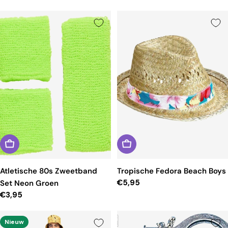
prijs
prijs
Atletische 80s Zweetband
Tropische Fedora Beach Boys
Reguliere
€5,95
Set Neon Groen
prijs
Reguliere
€3,95
prijs
Nieuw