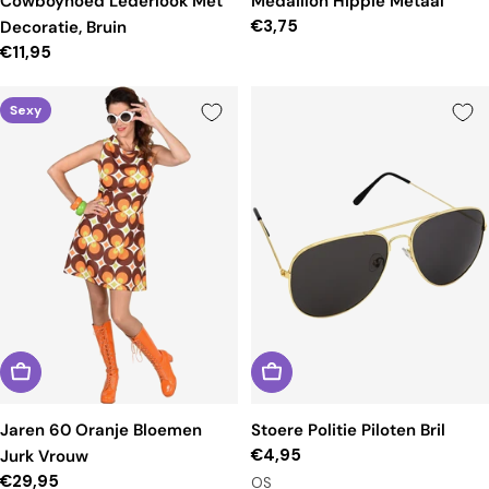
Cowboyhoed Lederlook Met
Medaillon Hippie Metaal
Reguliere
€3,75
Decoratie, Bruin
prijs
Reguliere
€11,95
prijs
Sexy
Jaren 60 Oranje Bloemen
Stoere Politie Piloten Bril
Reguliere
€4,95
Jurk Vrouw
prijs
Reguliere
€29,95
OS