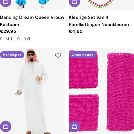
Dancing Dream Queen Vrouw
Kleurige Set Van 4
Kostuum
Parelkettingen Neonkleuren
Reguliere
€29,95
Reguliere
€4,95
prijs
prijs
S
M-L
XL
XXL
Hardloper
Onze Keuze