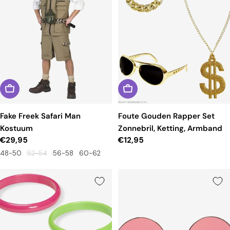
Fake Freek Safari Man
Foute Gouden Rapper Set
Kostuum
Zonnebril, Ketting, Armband
Reguliere
€29,95
Reguliere
€12,95
prijs
prijs
48-50
52-54
56-58
60-62