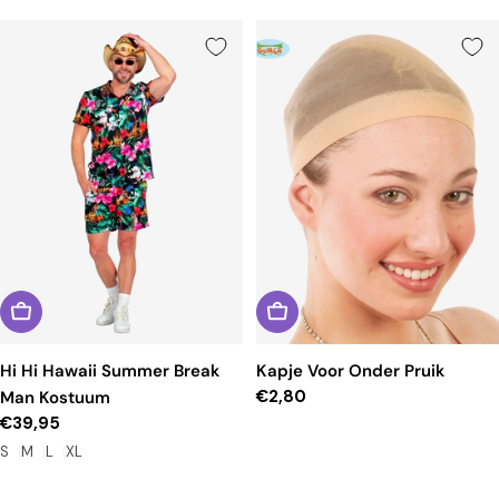
Hi Hi Hawaii Summer Break
Kapje Voor Onder Pruik
Reguliere
€2,80
Man Kostuum
prijs
Reguliere
€39,95
prijs
S
M
L
XL