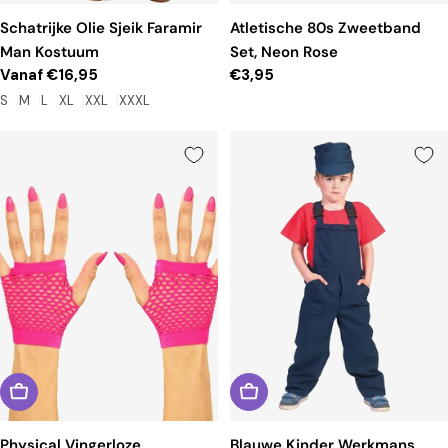
Schatrijke Olie Sjeik Faramir
Atletische 80s Zweetband
Man Kostuum
Set, Neon Rose
Reguliere
Vanaf €16,95
Reguliere
€3,95
prijs
prijs
S
M
L
XL
XXL
XXXL
Physical Vingerloze
Blauwe Kinder Werkmans