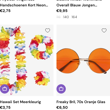
Handschoenen Kort Neon
Overall Blauw Jongen
Reguliere
€2,75
Reguliere
€9,95
Roze
Kostuum
prijs
prijs
116
140
164
Hawaii Set Meerkleurig
Freaky Bril, 70s Oranje Glas
Reguliere
€3,75
Reguliere
€6,50