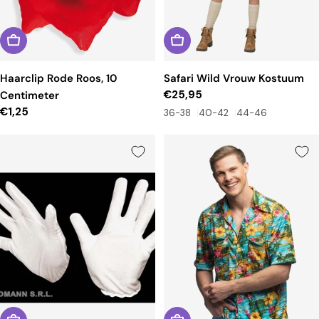
Haarclip Rode Roos, 10
Safari Wild Vrouw Kostuum
Reguliere
€25,95
Centimeter
prijs
Reguliere
€1,25
36-38
40-42
44-46
prijs