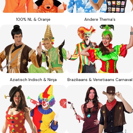
c
t
i
100% NL & Oranje
Andere Thema's
e
:
Aziatisch Indisch & Ninja
Braziliaans & Venetiaans Carnaval