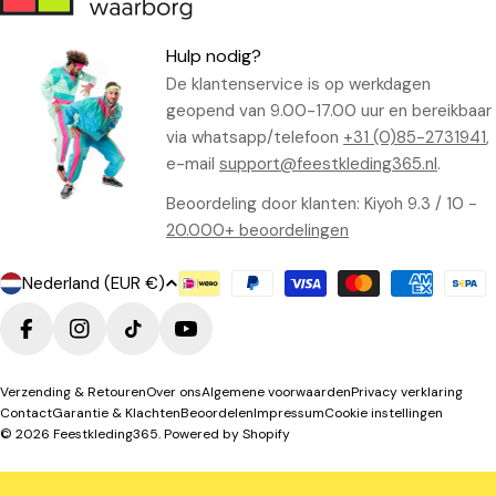
Hulp nodig?
De klantenservice is op werkdagen
geopend van 9.00-17.00 uur en bereikbaar
via whatsapp/telefoon
+31 (0)85-2731941
,
e-mail
support@feestkleding365.nl
.
Beoordeling door klanten: Kiyoh 9.3 / 10 -
20.000+ beoordelingen
L
Betaalmethoden
Nederland (EUR €)
a
n
Facebook
Instagram
TikTok
YouTube
d
/
Verzending & Retouren
Over ons
Algemene voorwaarden
Privacy verklaring
Contact
Garantie & Klachten
Beoordelen
Impressum
Cookie instellingen
r
© 2026
Feestkleding365
. Powered by Shopify
e
g