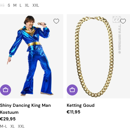
prijs
XS
S
M
L
XL
XXL
Shiny Dancing King Man
Ketting Goud
Reguliere
€11,95
Kostuum
prijs
Reguliere
€29,95
prijs
M-L
XL
XXL