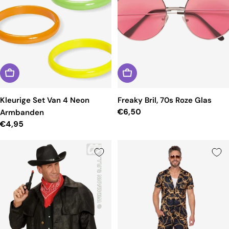
Kleurige Set Van 4 Neon
Freaky Bril, 70s Roze Glas
Reguliere
€6,50
Armbanden
prijs
Reguliere
€4,95
prijs