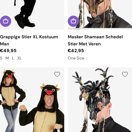
Grappige Stier XL Kostuum
Masker Shamaan Schedel
Man
Stier Met Veren
Reguliere
€49,95
Reguliere
€42,95
prijs
prijs
S
M
L
XL
One Size