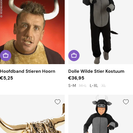
Hoofdband Stieren Hoorn
Dolle Wilde Stier Kostuum
Reguliere
€5,25
Reguliere
€36,95
prijs
prijs
S-M
M-L
L-XL
XL