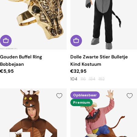
Gouden Buffel Ring
Dolle Zwarte Stier Bulletje
Bobbejaan
Kind Kostuum
Reguliere
€5,95
Reguliere
€32,95
prijs
prijs
104
116
134
152
Opblaasbaar
Premium