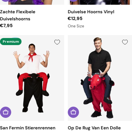
Zachte Flexibele
Duivelse Hoorns Vinyl
Reguliere
€12,95
Duivelshoorns
prijs
Reguliere
€7,95
One Size
prijs
Premium
San Fermin Stierenrennen
Op De Rug Van Een Dolle