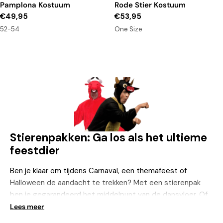
Pamplona Kostuum
Rode Stier Kostuum
Reguliere
€49,95
Reguliere
€53,95
prijs
prijs
52-54
One Size
Stierenpakken: Ga los als het ultieme
feestdier
Ben je klaar om tijdens Carnaval, een themafeest of
Halloween de aandacht te trekken? Met een stierenpak
ben je gegarandeerd het middelpunt van de dansvloer. Of
je nu gaat voor een stoere matador-look of juist als de
Lees meer
krachtpatser van de arena wilt verschijnen, dit kostuum is