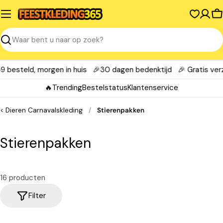
Spring
naar
W
inhoud
Zoeken
 besteld, morgen in huis
🎉30 dagen bedenktijd
🎉 Gratis verz
🔥Trending
Bestelstatus
Klantenservice
Dieren Carnavalskleding
/
Stierenpakken
C
Stierenpakken
o
l
16 producten
l
Filter
e