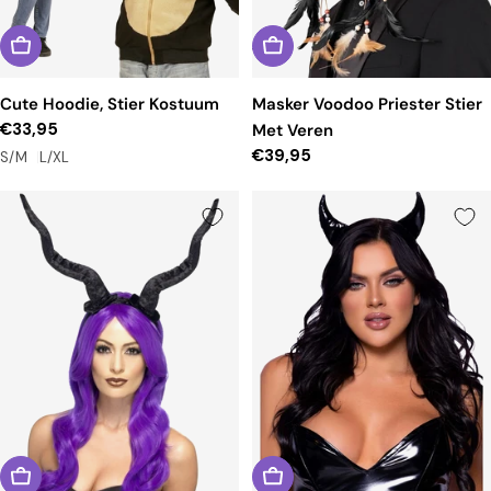
Cute Hoodie, Stier Kostuum
Masker Voodoo Priester Stier
Reguliere
€33,95
Met Veren
prijs
Reguliere
€39,95
S/M
L/XL
prijs