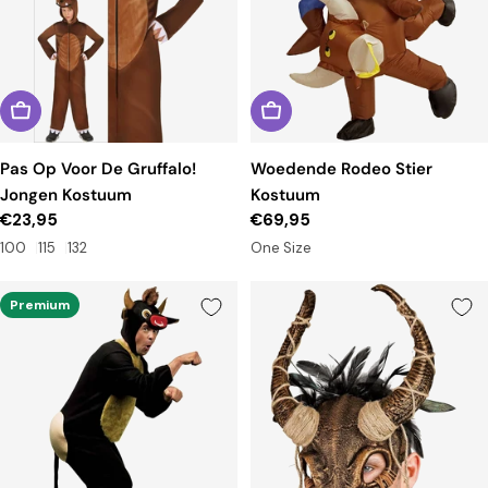
Pas Op Voor De Gruffalo!
Woedende Rodeo Stier
Jongen Kostuum
Kostuum
Reguliere
€23,95
Reguliere
€69,95
prijs
prijs
100
115
132
One Size
Premium