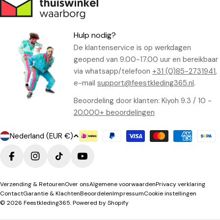
Hulp nodig?
De klantenservice is op werkdagen
geopend van 9.00-17.00 uur en bereikbaar
via whatsapp/telefoon
+31 (0)85-2731941
,
e-mail
support@feestkleding365.nl
.
Beoordeling door klanten: Kiyoh 9.3 / 10 -
20.000+ beoordelingen
L
Betaalmethoden
Nederland (EUR €)
a
n
Facebook
Instagram
TikTok
YouTube
d
/
Verzending & Retouren
Over ons
Algemene voorwaarden
Privacy verklaring
Contact
Garantie & Klachten
Beoordelen
Impressum
Cookie instellingen
r
© 2026
Feestkleding365
. Powered by Shopify
e