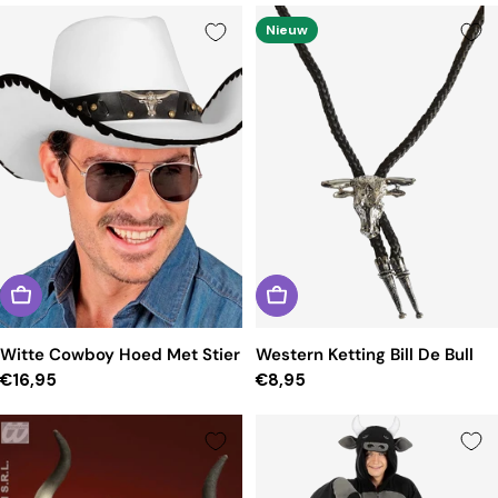
c
t
Nieuw
i
e
:
Witte Cowboy Hoed Met Stier
Western Ketting Bill De Bull
Reguliere
€16,95
Reguliere
€8,95
prijs
prijs